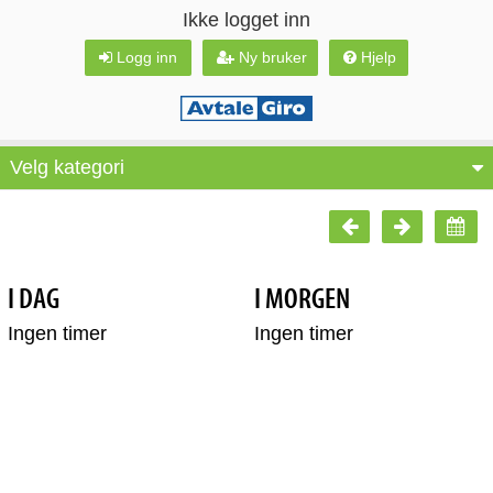
Ikke logget inn
Logg inn
Ny bruker
Hjelp
Velg kategori
I DAG
I MORGEN
Ingen timer
Ingen timer